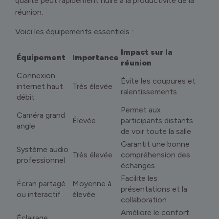
qualité peut rapidement nuire à la productivité de la
réunion.
Voici les équipements essentiels :
Impact sur la
Équipement
Importance
réunion
Connexion
Évite les coupures et
internet haut
Très élevée
ralentissements
débit
Permet aux
Caméra grand
Élevée
participants distants
angle
de voir toute la salle
Garantit une bonne
Système audio
Très élevée
compréhension des
professionnel
échanges
Facilite les
Écran partagé
Moyenne à
présentations et la
ou interactif
élevée
collaboration
Améliore le confort
Éclairage