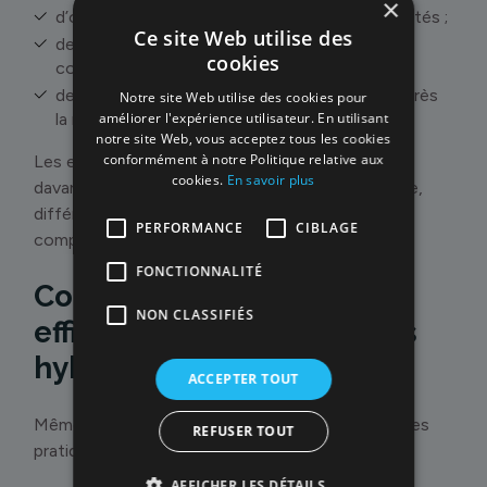
×
d’offrir une expérience plus qualitative aux invités ;
Ce site Web utilise des
de créer un environnement plus dynamique et
cookies
collaboratif ;
de faciliter les échanges informels avant et après
Notre site Web utilise des cookies pour
améliorer l'expérience utilisateur. En utilisant
la réunion.
notre site Web, vous acceptez tous les cookies
conformément à notre Politique relative aux
Les espaces externes apportent également
cookies.
En savoir plus
davantage de flexibilité : réservation à la demande,
différentes tailles de salles et services
PERFORMANCE
CIBLAGE
complémentaires.
FONCTIONNALITÉ
Comment préparer
NON CLASSIFIÉS
efficacement vos réunions
hybrides
ACCEPTER TOUT
Même avec un excellent espace, certaines bonnes
REFUSER TOUT
pratiques restent indispensables :
AFFICHER LES DÉTAILS