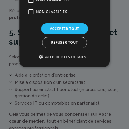
FONCTIONNALITÉ
Résultat : plus de
1000 connexions
NON CLASSIFIÉS
professionnelles
nouées depuis l’ouverture.
ACCEPTER TOUT
5. Services administratifs et
support
REFUSER TOUT
Selon vos besoins, certains centres peuvent
AFFICHER LES DÉTAILS
proposer en complément :
Aide à la création d’entreprise
Mise à disposition d’un secrétariat
Support administratif ponctuel (impressions, scan,
gestion de colis)
Services IT ou comptables en partenariat
Cela vous permet de
vous concentrer sur votre
cœur de métier
, tout en bénéficiant de services
annexes professionnels.