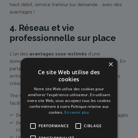
haut débit, service traiteur sur demande… avec des
avantages !
4. Réseau et vie
professionnelle sur place
L’un des
avantages sous-estimés
d’une
domiciliation dans un centre d’affaires : le
réseau
. En
×
partageant votre adresse avec d’autres
Ce site Web utilise des
entrepreneurs, freelances, startups ou PME, vous
cookies
créez naturellement des opportunités.
Notre site Web utilise des cookies pour
améliorer l'expérience utilisateur. En utilisant
The Gate héberge
plus de 130 entreprises
, et
notre site Web, vous acceptez tous les cookies
facilite les rencontres via :
conformément à notre Politique relative aux
cookies.
En savoir plus
Des espaces de coworking et de détente partagés
Des événements réguliers (ateliers, déjeuners,
PERFORMANCE
CIBLAGE
conférences…)
Une ambiance humaine et collaborative