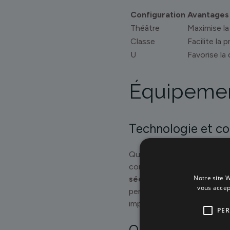
Configuration
Avantages
Théâtre
Maximise la
Classe
Facilite la 
U
Favorise la
Équipement
Technologie et co
Quand on organise une réuni
confort.
Nos salles sont 
Notre site W
sécurisée.
Plus besoin de s
vous accep
pensé à l’ambiance : de la 
important, non ?
PE
Options de restau