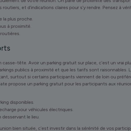
oulement de votre réunion. On parle de proximité des transpo
 routiers, et d’indications claires pour s’y rendre. Pensez à vérif
e la plus proche.
bus à proximité.
 routières.
orts
 casse-tête. Avoir un parking gratuit sur place, c’est un vrai plu
parkings publics à proximité et que les tarifs sont raisonnables
tant, surtout si certains participants viennent de loin ou préfè
ate propose un parking gratuit pour les participants aux réunio
ing disponibles.
echarge pour véhicules électriques.
 desservant le lieu.
éunion bien située, c’est investir dans la sérénité de vos partici