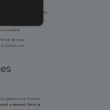
ptions de restauration. Des
n peut vous concocter un
r les plaisirs. Fini les
onvivialité.
efforce de vous
e à toutes vos
les
eut galérer pour trouver
peut vraiment faire la