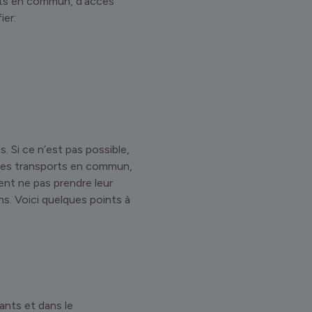
rts en commun, d’accès
ier:
s. Si ce n’est pas possible,
. Les transports en commun,
rent ne pas prendre leur
ns. Voici quelques points à
pants et dans le