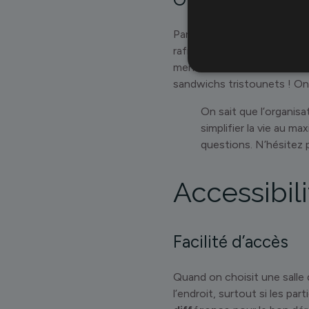
Parce qu’une réunion réuss
rafraîchissements (café, t
menu sur commande. On travai
sandwichs tristounets ! On
On sait que l’organis
simplifier la vie au 
questions. N’hésitez pa
Accessibili
Facilité d’accès
Quand on choisit une salle 
l’endroit, surtout si les pa