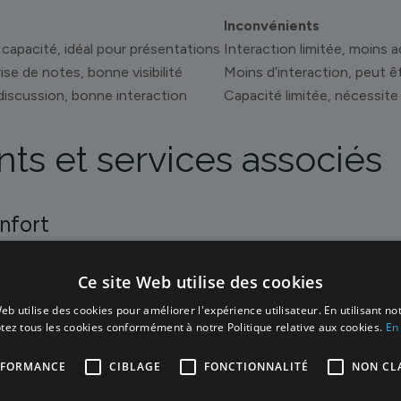
Inconvénients
 capacité, idéal pour présentations
Interaction limitée, moins 
prise de notes, bonne visibilité
Moins d’interaction, peut ê
 discussion, bonne interaction
Capacité limitée, nécessite
s et services associés
nfort
on, il faut penser à tout. Chez nous, on s’occupe du plus impo
Ce site Web utilise des cookies
équipées d’écrans connectés, de projecteurs HD et d’une c
eb utilise des cookies pour améliorer l'expérience utilisateur. En utilisant no
e battre avec les câbles ou de craindre une coupure en pleine 
tez tous les cookies conformément à notre Politique relative aux cookies.
En 
lumière naturelle et du mobilier ergonomique pour que tout le m
RFORMANCE
CIBLAGE
FONCTIONNALITÉ
NON CLA
ration