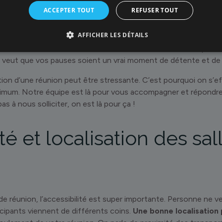
ACCEPTER TOUT
REFUSER TOUT
ie, c’est aussi une pause gourmande, on propose différentes o
AFFICHER LES DÉTAILS
hé, snacks) sont disponibles en permanence. Pour les repas, o
lle aussi avec des traiteurs locaux et des food trucks pour varie
 veut que vos pauses soient un vrai moment de détente et de c
ation d’une réunion peut être stressante. C’est pourquoi on s’
maximum. Notre équipe est là pour vous accompagner et répondr
s à nous solliciter, on est là pour ça !
té et localisation des sal
de réunion, l’accessibilité est super importante. Personne ne v
rticipants viennent de différents coins.
Une bonne localisation 